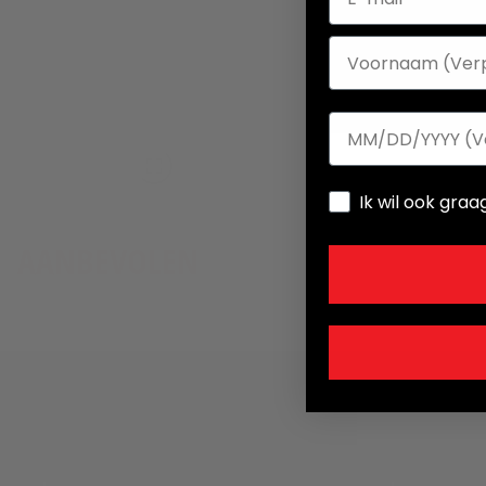
Voornaam
DOB
Ik wil ook gr
AANBEVOLEN