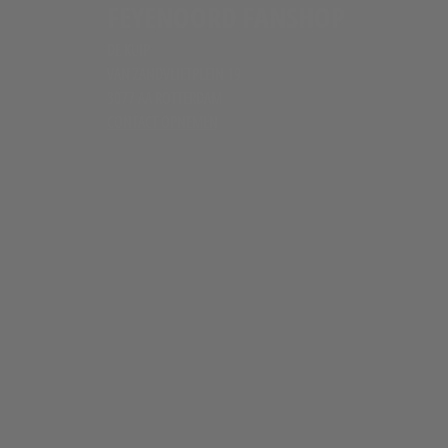
FEYENOORD FANSHOP
DE KUIP
VAN ZANDVLIETPLEIN 19
3077 AA ROTTERDAM
CONTACT OPNEMEN