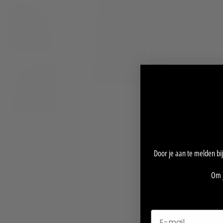
Door je aan te melden bij
Om j
E-mail