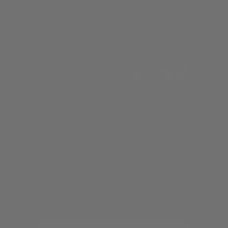
vice
de Vragen
eid
en
laring
id
Voorwaarden
avernijverklaring
 Gebruiksbeleid
pnemen
kels
kheidsverklaring
y Choices