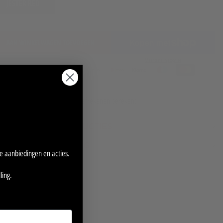
JESTER RED
AAN WINKELWAGEN TOEVOEGEN
Meer betalingsopties
Verzendkosten worden bij het afrekenen berekend
Snelle retourzendingen
VERZORGINGSINSTRUCTIES
STOFSAMENSTELLING
ve aanbiedingen en acties.
ling.