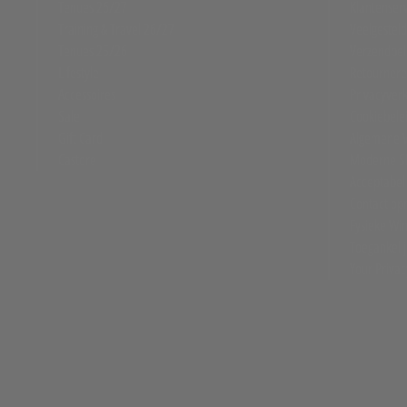
Tenues 26/27
Klantenser
Training & Travel 26/27
Veelgestel
Tenues 25/26
Verzendbel
Lifestyle
Retourner
Accessoires
Privacyverk
Sale
Cookiebele
Gift Card
Algemene 
Castore
Moderne Sl
Acceptabel
Contact o
Fysieke Win
Toegankelij
Your Privac