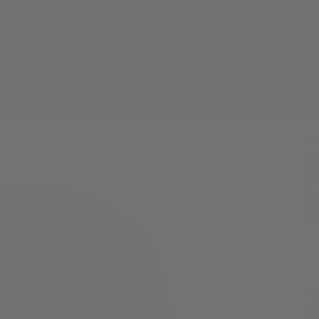
26/27
TRAINING & TRAVEL 26/27
TENUES 25/26
LIFESTYLE
ACCESSOIRES
SALE
GIFT CAR
HET NIEUWE THUISTENUE 2026-2027 | SHOP NU
TH
F
J
€7
MA
KL